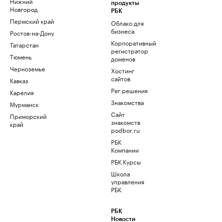
Нижний
продукты
Новгород
РБК
Пермский край
Облако для
бизнеса
Ростов-на-Дону
Корпоративный
Татарстан
регистратор
Тюмень
доменов
Черноземье
Хостинг
сайтов
Кавказ
Рег.решения
Карелия
Знакомства
Мурманск
Сайт
Приморский
знакомств
край
podbor.ru
РБК
Компании
РБК Курсы
Школа
управления
РБК
РБК
Новости