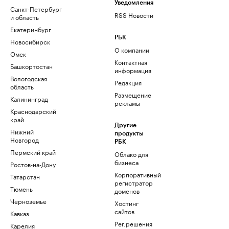
Уведомления
Санкт-Петербург
RSS Новости
и область
Екатеринбург
РБК
Новосибирск
О компании
Омск
Контактная
Башкортостан
информация
Вологодская
Редакция
область
Размещение
Калининград
рекламы
Краснодарский
край
Другие
Нижний
продукты
Новгород
РБК
Пермский край
Облако для
бизнеса
Ростов-на-Дону
Корпоративный
Татарстан
регистратор
Тюмень
доменов
Черноземье
Хостинг
сайтов
Кавказ
Рег.решения
Карелия