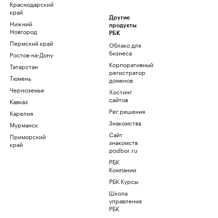
Краснодарский
край
Другие
Нижний
продукты
Новгород
РБК
Пермский край
Облако для
бизнеса
Ростов-на-Дону
Корпоративный
Татарстан
регистратор
Тюмень
доменов
Черноземье
Хостинг
сайтов
Кавказ
Рег.решения
Карелия
Знакомства
Мурманск
Сайт
Приморский
знакомств
край
podbor.ru
РБК
Компании
РБК Курсы
Школа
управления
РБК