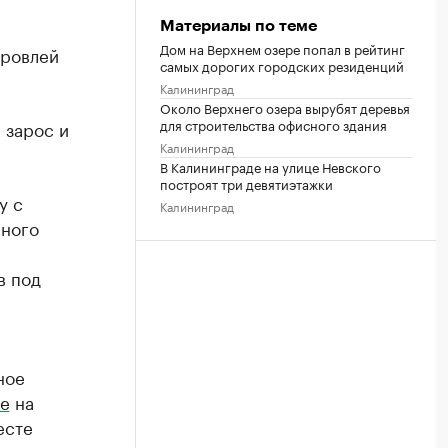
Материалы по теме
Дом на Верхнем озере попал в рейтинг
кровлей
самых дорогих городских резиденций
Калининград
Около Верхнего озера вырубят деревья
для строительства офисного здания
 зарос и
Калининград
В Калининграде на улице Невского
построят три девятиэтажки
у с
Калининград
иного
в под
ное
е
на
есте