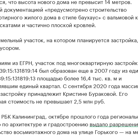
я, что высота нового дома не превысит 14 метров.
й документацией «предусмотрено строительство
тирного жилого дома в стиле баухаус» с вальмовой 
скатами и частично плоской кровлей.
мельный участок, на котором планируется застройка,
мусором.
иям из ЕГРН, участок под многоквартирную застройк
9:15:131819:14 был образован еще в 2007 году из ед
9:15:131819:13 площадью более 16,4 тыс. кв. м и
лявшим единый квартал. С сентября 2020 года масси
 застройку принадлежит Кристине Бураковой. Его
ая стоимость не превышает 2,5 млн руб.
 РБК Калининград, октябре прошлого года региональ
о по архитектуре и градостроению
выдало разрешени
ство восьмиэтажного дома на улице Горького — на м