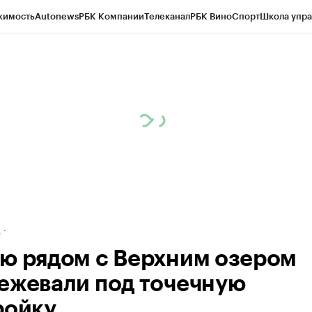
жимость
Autonews
РБК Компании
Телеканал
РБК Вино
Спорт
Школа упра
ипто
РБК Бизнес-среда
Дискуссионный клуб
Исследования
Кредитные 
рагентов
Политика
Экономика
Бизнес
Технологии и медиа
Финансы
Рын
д
ю рядом с Верхним озером
ежевали под точечную
ройку