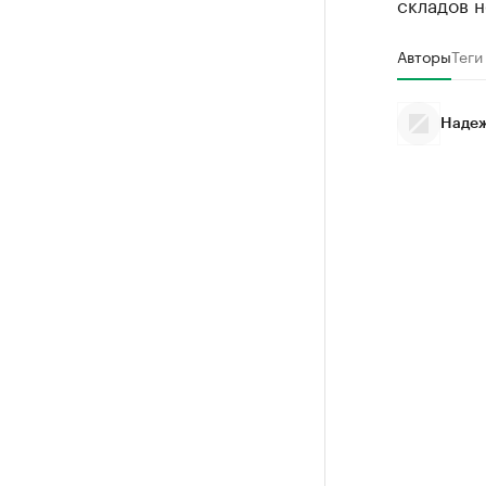
складов н
Авторы
Теги
Надеж