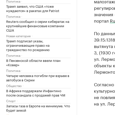
малоэтажн
Политика
Трамп заявил, что США «тоже
регулиро
нуждаются» в ракетах для Patriot
значения 
Политика
портал
Ru
Reuters сообщил о серии кибератак на
крупнейшие финансовые компании
США
По данны
Новая категория
39:15:131
Трамп подписал указы,
ограничивающие право на
вытянута 
гражданство по рождению
3, (1930 
Политика
ул. Лермо
В Пензенской области ввели план
объекты к
«Ковер»
Политика
Лермонто
Четыре человека погибли при взрыве в
автобусе в Сирии
Согласно
Общество
культурн
В Африке поддержали Инфантино
после скандала с продажей прав ЧМ
не повлия
Спорт
на ул. Ле
Запасы газа в Европе на минимуме. Что
будет зимой