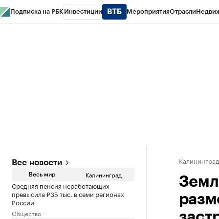
Подписка на РБК
Инвестиции
Мероприятия
Отрасли
Недви
РБК Life
Тренды
Визионеры
Национальные проекты
Город
Стиль
Кр
Спецпроекты СПб
Конференции СПб
Спецпроекты
Проверка конт
Калинингра
Все новости
Калининград
Весь мир
Земл
Средняя пенсия неработающих
превысила ₽35 тыс. в семи регионах
разм
России
Общество
заст