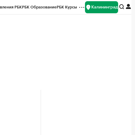
Калининград
вления РБК
РБК Образование
РБК Курсы
рейтинги
Франшизы
Газета
ок наличной валюты