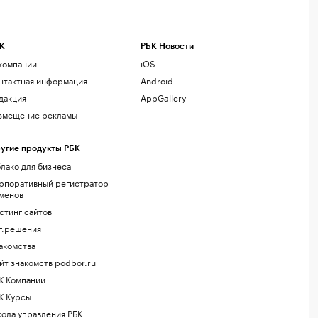
К
РБК Новости
компании
iOS
нтактная информация
Android
дакция
AppGallery
змещение рекламы
угие продукты РБК
лако для бизнеса
рпоративный регистратор
менов
стинг сайтов
г.решения
акомства
йт знакомств podbor.ru
К Компании
К Курсы
ола управления РБК