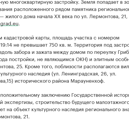
ую многоквартирную застройку. Земля попадает в з
вания расположенного рядом памятника регионально
— жилого дома начала XX века по ул. Лермонтова, 21,
grad.eu
.
м кадастровой карты, площадь участка с номером
819:14 не превышает 750 кв. м. Территория под застр
вдоль забора и зажата между домом по переулку Гриб
года постройки, не являющимся ОКН) и элитным особ
нтова, 25. Кроме того, поблизости располагаются ви
ультурного наследия (ул. Ленинградская, 26, ул.
ва,15) исторического района Марауненхоф.
 положительному заключению Государственной истор
ой экспертизы, строительство будущего малоэтажног
ет на объект культурного наследия регионального зн
рмонтова, 21.