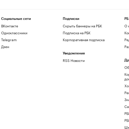
Социальные сети
Подписки
РБ
ВКонтакте
Скрыть баннеры на РБК
О 
Одноклассники
Подписка на РБК
Ко
Telegram
Корпоративная подписка
Ре
Дзен
Ра
Уведомления
RSS Новости
Др
Об
Ко
до
Хо
Ре
Зн
Са
РБ
РБ
Шк