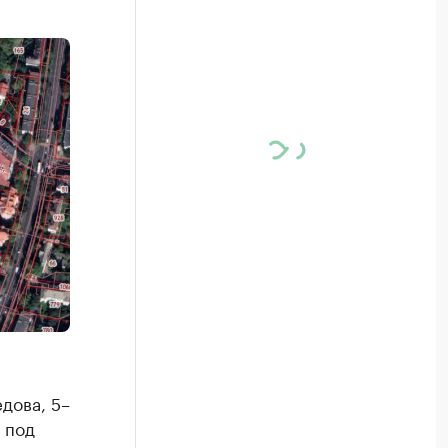
дова, 5–
 под