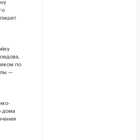
ону
го
 пишет
ойку
оедова,
няком по
ллы —
ико-
о дома
ачения