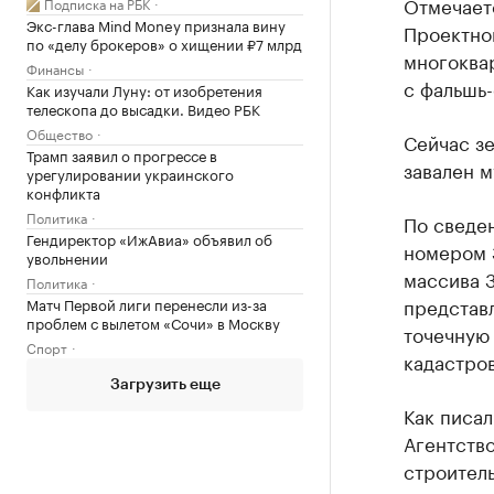
Отмечаетс
Подписка на РБК
Экс-глава Mind Money признала вину
Проектно
по «делу брокеров» о хищении ₽7 млрд
многоквар
Финансы
с фальшь-
Как изучали Луну: от изобретения
телескопа до высадки. Видео РБК
Общество
Сейчас зе
Трамп заявил о прогрессе в
завален 
урегулировании украинского
конфликта
Политика
По сведен
Гендиректор «ИжАвиа» объявил об
номером 3
увольнении
массива 3
Политика
представ
Матч Первой лиги перенесли из-за
проблем с вылетом «Сочи» в Москву
точечную
Спорт
кадастров
Загрузить еще
Как писал
Агентств
строитель