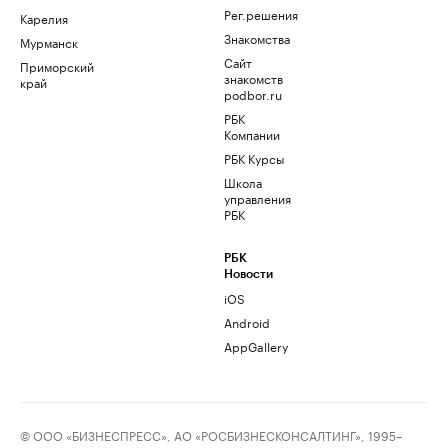
Рег.решения
Карелия
Знакомства
Мурманск
Сайт
Приморский
знакомств
край
podbor.ru
РБК
Компании
РБК Курсы
Школа
управления
РБК
РБК
Новости
iOS
Android
AppGallery
© ООО «БИЗНЕСПРЕСС», АО «РОСБИЗНЕСКОНСАЛТИНГ», 1995–