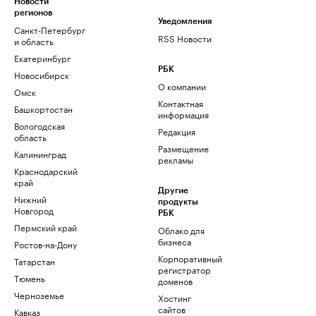
Новости
регионов
Уведомления
Санкт-Петербург
RSS Новости
и область
Екатеринбург
РБК
Новосибирск
О компании
Омск
Контактная
Башкортостан
информация
Вологодская
Редакция
область
Размещение
Калининград
рекламы
Краснодарский
край
Другие
Нижний
продукты
Новгород
РБК
Пермский край
Облако для
бизнеса
Ростов-на-Дону
Корпоративный
Татарстан
регистратор
Тюмень
доменов
Черноземье
Хостинг
сайтов
Кавказ