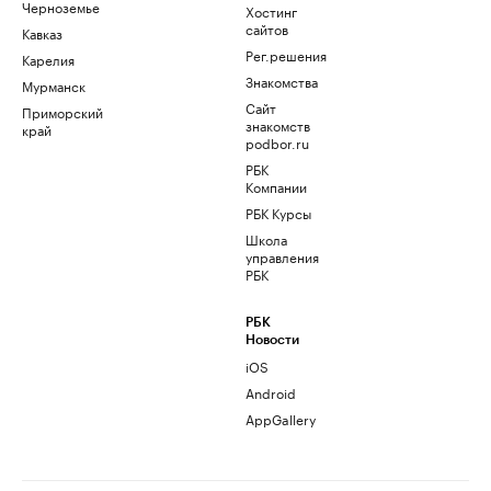
Черноземье
Хостинг
сайтов
Кавказ
Рег.решения
Карелия
Знакомства
Мурманск
Сайт
Приморский
знакомств
край
podbor.ru
РБК
Компании
РБК Курсы
Школа
управления
РБК
РБК
Новости
iOS
Android
AppGallery