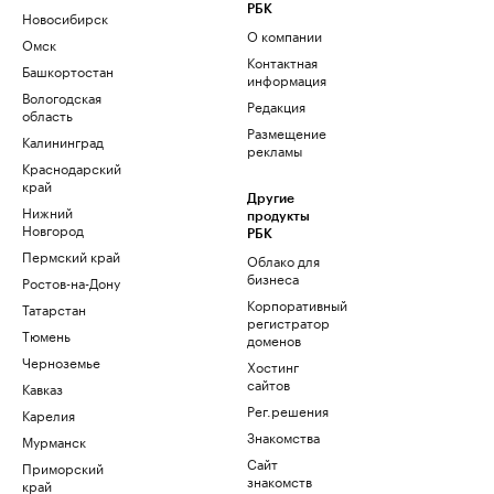
РБК
Новосибирск
О компании
Омск
Контактная
Башкортостан
информация
Вологодская
Редакция
область
Размещение
Калининград
рекламы
Краснодарский
край
Другие
Нижний
продукты
Новгород
РБК
Пермский край
Облако для
бизнеса
Ростов-на-Дону
Корпоративный
Татарстан
регистратор
Тюмень
доменов
Черноземье
Хостинг
сайтов
Кавказ
Рег.решения
Карелия
Знакомства
Мурманск
Сайт
Приморский
знакомств
край