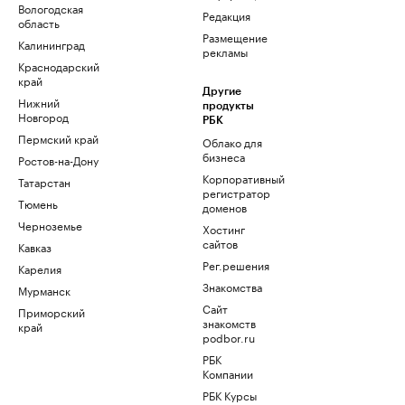
Вологодская
Редакция
область
Размещение
Калининград
рекламы
Краснодарский
край
Другие
Нижний
продукты
Новгород
РБК
Пермский край
Облако для
бизнеса
Ростов-на-Дону
Корпоративный
Татарстан
регистратор
Тюмень
доменов
Черноземье
Хостинг
сайтов
Кавказ
Рег.решения
Карелия
Знакомства
Мурманск
Сайт
Приморский
знакомств
край
podbor.ru
РБК
Компании
РБК Курсы