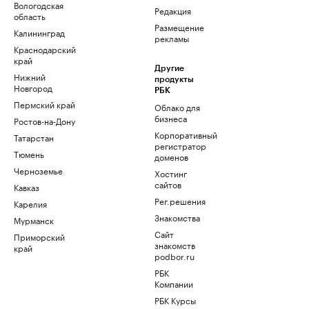
Вологодская
Редакция
область
Размещение
Калининград
рекламы
Краснодарский
край
Другие
Нижний
продукты
Новгород
РБК
Пермский край
Облако для
бизнеса
Ростов-на-Дону
Корпоративный
Татарстан
регистратор
Тюмень
доменов
Черноземье
Хостинг
сайтов
Кавказ
Рег.решения
Карелия
Знакомства
Мурманск
Сайт
Приморский
знакомств
край
podbor.ru
РБК
Компании
РБК Курсы