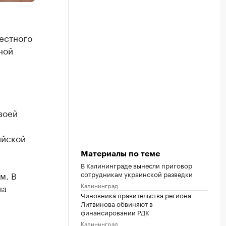
естного
ной
воей
ийской
Материалы по теме
В Калининграде вынесли приговор
м. В
сотрудникам украинской разведки
Калининград
на
Чиновника правительства региона
Литвинова обвиняют в
финансировании РДК
Калининград