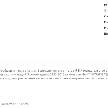
Ре
Зн
Са
РБ
РБ
Шк
ения и материалы информационного агентства «РБК» (свидетельство о 
овых коммуникаций (Роскомнадзор) 09.12.2015 за номером ИА №ФС77-63848) 
 связи, информационных технологий и массовых коммуникаций (Роскомнадз
нажмите Ctrl + Enter