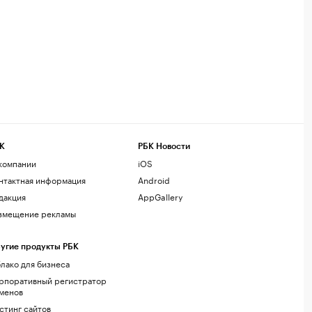
К
РБК Новости
компании
iOS
нтактная информация
Android
дакция
AppGallery
змещение рекламы
угие продукты РБК
лако для бизнеса
рпоративный регистратор
менов
стинг сайтов