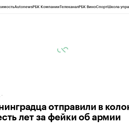
жимость
Autonews
РБК Компании
Телеканал
РБК Вино
Спорт
Школа упра
ипто
РБК Бизнес-среда
Дискуссионный клуб
Исследования
Кредитные 
рагентов
Политика
Экономика
Бизнес
Технологии и медиа
Финансы
Рын
д
нинградца отправили в кол
есть лет за фейки об армии