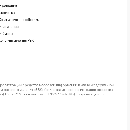
г.решения
акомства
йт знакомств podbor.ru
К Компании
К Курсы
ола управления РБК
регистрации средства массовой информации выдано Федеральной
и сетевого издания «РБК» (свидетельство о регистрации средства
ор) 03.12.2021 за номером ЭЛ №ФС77-82385) сопровождаются