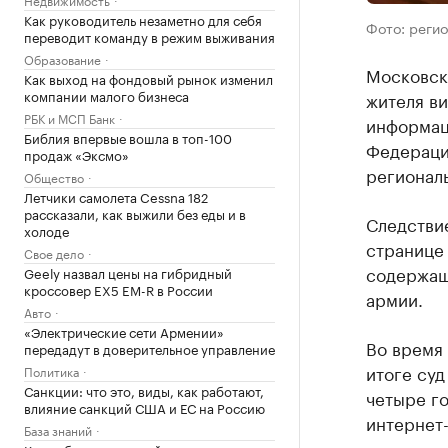
Как руководитель незаметно для себя
Фото: реги
переводит команду в режим выживания
Образование
Московск
Как выход на фондовый рынок изменил
компании малого бизнеса
жителя в
РБК и МСП Банк
информац
Библия впервые вошла в топ-100
Федерации
продаж «Эксмо»
регионал
Общество
Летчики самолета Cessna 182
рассказали, как выжили без еды и в
Следствие
холоде
странице 
Свое дело
содержащ
Geely назвал цены на гибридный
кроссовер EX5 EM-R в России
армии.
Авто
«Электрические сети Армении»
Во время
передадут в доверительное управление
итоге суд
Политика
Санкции: что это, виды, как работают,
четыре го
влияние санкций США и ЕС на Россию
интернет-
База знаний