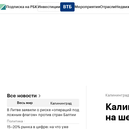
Подписка на РБК
Инвестиции
Мероприятия
Отрасли
Недви
РБК Life
Тренды
Визионеры
Национальные проекты
Город
Стиль
Кр
Спецпроекты СПб
Конференции СПб
Спецпроекты
Проверка конт
Калинингра
Все новости
Калининград
Весь мир
Кали
В Литве заявили о риске «операций под
ложным флагом» против стран Балтии
на ш
Политика
15–20% рынка в цифре: на что уже