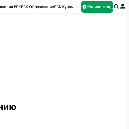
Калининград
вления РБК
РБК Образование
РБК Курсы
рейтинги
Франшизы
Газета
ок наличной валюты
онию