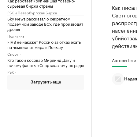
Как работает крупнейшая товарно-
сырьевая биржа страны
Как писал
РБК и Петербургская Биржа
Светлого
Sky News рассказал о секретном
распрост
подземном заводе ВСУ, где производят
дроны
населённы
Политика
убийства
FIVB не накажет Россию за отказ ехать
действия
на чемпионат мира в Польшу
Спорт
Кто такой косовар Мирлинд Даку и
Авторы
Теги
почему фанаты «Спартака» ему не рады
РБК
Надеж
Загрузить еще