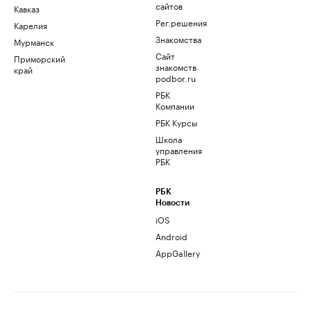
сайтов
Кавказ
Рег.решения
Карелия
Знакомства
Мурманск
Сайт
Приморский
знакомств
край
podbor.ru
РБК
Компании
РБК Курсы
Школа
управления
РБК
РБК
Новости
iOS
Android
AppGallery