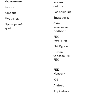
Черноземье
Хостинг
сайтов
Кавказ
Рег.решения
Карелия
Знакомства
Мурманск
Сайт
Приморский
знакомств
край
podbor.ru
РБК
Компании
РБК Курсы
Школа
управления
РБК
РБК
Новости
iOS
Android
AppGallery