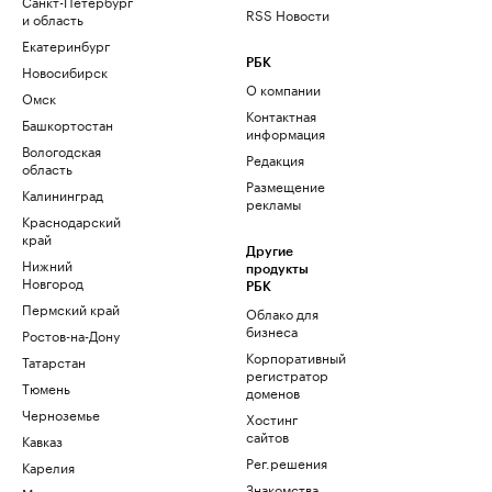
Санкт-Петербург
RSS Новости
и область
Екатеринбург
РБК
Новосибирск
О компании
Омск
Контактная
Башкортостан
информация
Вологодская
Редакция
область
Размещение
Калининград
рекламы
Краснодарский
край
Другие
Нижний
продукты
Новгород
РБК
Пермский край
Облако для
бизнеса
Ростов-на-Дону
Корпоративный
Татарстан
регистратор
Тюмень
доменов
Черноземье
Хостинг
сайтов
Кавказ
Рег.решения
Карелия
Знакомства