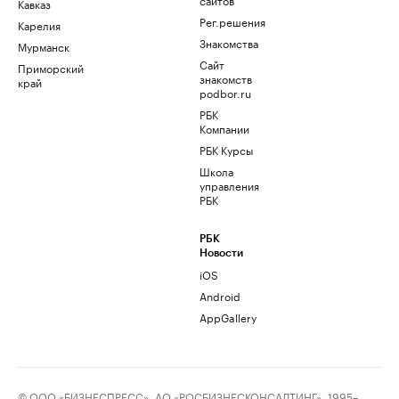
Кавказ
Рег.решения
Карелия
Знакомства
Мурманск
Сайт
Приморский
знакомств
край
podbor.ru
РБК
Компании
РБК Курсы
Школа
управления
РБК
РБК
Новости
iOS
Android
AppGallery
© ООО «БИЗНЕСПРЕСС», АО «РОСБИЗНЕСКОНСАЛТИНГ», 1995–