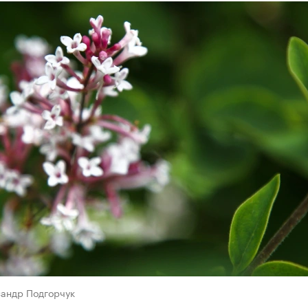
сандр Подгорчук