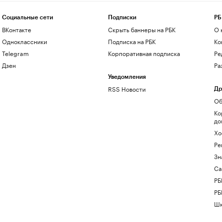
Социальные сети
Подписки
РБ
ВКонтакте
Скрыть баннеры на РБК
О 
Одноклассники
Подписка на РБК
Ко
Telegram
Корпоративная подписка
Ре
Дзен
Ра
Уведомления
RSS Новости
Др
Об
Ко
до
Хо
Ре
Зн
Са
РБ
РБ
Шк