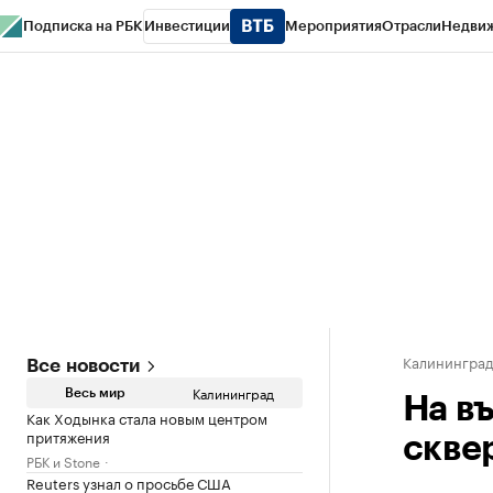
Подписка на РБК
Инвестиции
Мероприятия
Отрасли
Недви
РБК Life
Тренды
Визионеры
Национальные проекты
Город
Стиль
Кр
Спецпроекты СПб
Конференции СПб
Спецпроекты
Проверка конт
Калинингра
Все новости
Калининград
Весь мир
На в
Как Ходынка стала новым центром
притяжения
скве
РБК и Stone
Reuters узнал о просьбе США