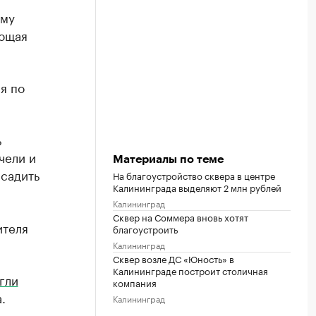
ому
ующая
я по
ь
чели и
Материалы по теме
садить
На благоустройство сквера в центре
Калининграда выделяют 2 млн рублей
Калининград
Сквер на Соммера вновь хотят
ителя
благоустроить
Калининград
Сквер возле ДС «Юность» в
Калининграде построит столичная
гли
компания
.
Калининград