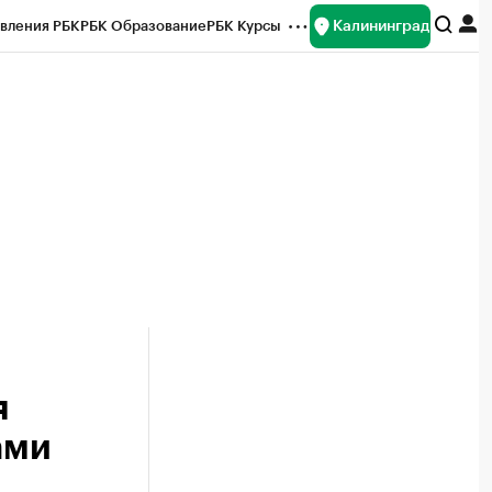
Калининград
вления РБК
РБК Образование
РБК Курсы
рейтинги
Франшизы
Газета
ок наличной валюты
я
ами