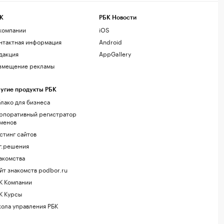
К
РБК Новости
компании
iOS
нтактная информация
Android
дакция
AppGallery
змещение рекламы
угие продукты РБК
лако для бизнеса
рпоративный регистратор
менов
стинг сайтов
г.решения
акомства
йт знакомств podbor.ru
К Компании
К Курсы
ола управления РБК