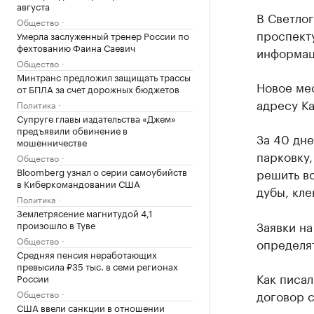
августа
В Светло
Общество
проспекту
Умерла заслуженный тренер России по
фехтованию Фаина Саевич
информац
Общество
Минтранс предложил защищать трассы
Новое мес
от БПЛА за счет дорожных бюджетов
адресу Ка
Политика
Супруге главы издательства «Джем»
предъявили обвинение в
За 40 дн
мошенничестве
парковку,
Общество
Bloomberg узнал о серии самоубийств
решить в
в Киберкомандовании США
дубы, кле
Политика
Землетрясение магнитудой 4,1
Заявки на
произошло в Туве
Общество
определят
Средняя пенсия неработающих
превысила ₽35 тыс. в семи регионах
Как писал
России
договор 
Общество
США ввели санкции в отношении