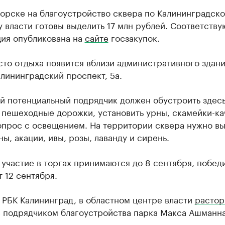
горске на благоустройство сквера по Калининградск
 власти готовы выделить 17 млн рублей. Соответств
ия опубликована на
сайте
госзакупок.
то отдыха появится вблизи административного здани
лининградский проспект, 5а.
ей потенциальный подрядчик должен обустроить здес
 пешеходные дорожки, установить урны, скамейки-ка
опрос с освещением. На территории сквера нужно вы
ны, акации, ивы, розы, лаванду и сирень.
 участие в торгах принимаются до 8 сентября, побед
 12 сентября.
 РБК Калининград, в областном центре власти
растор
с подрядчиком благоустройства парка Макса Ашманна