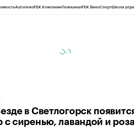
жимость
Autonews
РБК Компании
Телеканал
РБК Вино
Спорт
Школа упра
ипто
РБК Бизнес-среда
Дискуссионный клуб
Исследования
Кредитные 
рагентов
Политика
Экономика
Бизнес
Технологии и медиа
Финансы
Рын
д
ъезде в Светлогорск появитс
р с сиренью, лавандой и роз