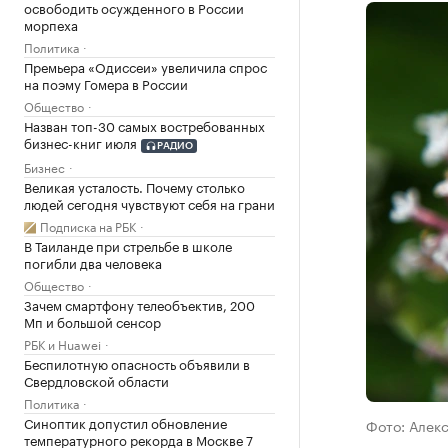
освободить осужденного в России
морпеха
Политика
Премьера «Одиссеи» увеличила спрос
на поэму Гомера в России
Общество
Назван топ-30 самых востребованных
бизнес-книг июля
РАДИО
Бизнес
Великая усталость. Почему столько
людей сегодня чувствуют себя на грани
Подписка на РБК
В Таиланде при стрельбе в школе
погибли два человека
Общество
Зачем смартфону телеобъектив, 200
Мп и большой сенсор
РБК и Huawei
Беспилотную опасность объявили в
Свердловской области
Политика
Синоптик допустил обновление
Фото: Алек
температурного рекорда в Москве 7