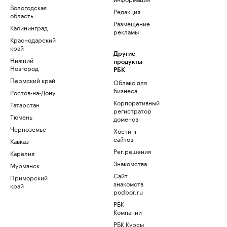
Вологодская
Редакция
область
Размещение
Калининград
рекламы
Краснодарский
край
Другие
Нижний
продукты
Новгород
РБК
Пермский край
Облако для
бизнеса
Ростов-на-Дону
Корпоративный
Татарстан
регистратор
Тюмень
доменов
Черноземье
Хостинг
сайтов
Кавказ
Рег.решения
Карелия
Знакомства
Мурманск
Сайт
Приморский
знакомств
край
podbor.ru
РБК
Компании
РБК Курсы