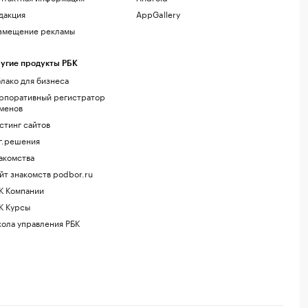
дакция
AppGallery
змещение рекламы
угие продукты РБК
лако для бизнеса
рпоративный регистратор
менов
стинг сайтов
г.решения
акомства
йт знакомств podbor.ru
К Компании
К Курсы
ола управления РБК