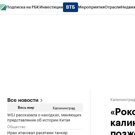
Подписка на РБК
Инвестиции
Мероприятия
Отрасли
Недви
РБК Life
Тренды
Визионеры
Национальные проекты
Город
Стиль
Кр
Спецпроекты СПб
Конференции СПб
Спецпроекты
Проверка конт
Калинингра
Все новости
Калининград
Весь мир
«Рок
WSJ рассказала о находках, меняющих
представление об истории Китая
кали
Общество
Иран атаковал ракетами танкер
позж