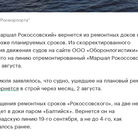
"Росморпорта"
аршал Рокоссовский» вернется из ремонтных доков 
озже планируемых сроков. Из скорректированного
ия движения судов на сайте ООО «Оборонлогистики»
 что на линию отремонтированный «Маршал Рокоссов
 августа.
июля заявлялось, что судно, ушедшее на плановый ре
ернется
в строй через месяц, 2 августа.
ещения ремонтных сроков «Рокоссовского», на две н
ет в доки паром «Балтийск». Вернется он на
адскую линию 19-го сентября, а не до 4-го, как
алось ранее.