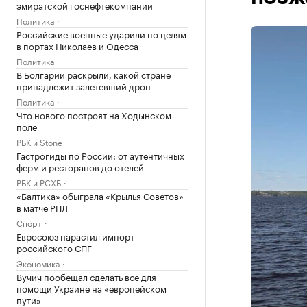
эмиратской госнефтекомпании
Политика
Российские военные ударили по целям
в портах Николаев и Одесса
Политика
В Болгарии раскрыли, какой стране
принадлежит залетевший дрон
Политика
Что нового построят на Ходынском
поле
РБК и Stone
Гастрогиды по России: от аутентичных
ферм и ресторанов до отелей
РБК и РСХБ
«Балтика» обыграла «Крылья Советов»
в матче РПЛ
Спорт
Евросоюз нарастил импорт
российского СПГ
Экономика
Вучич пообещал сделать все для
помощи Украине на «европейском
пути»