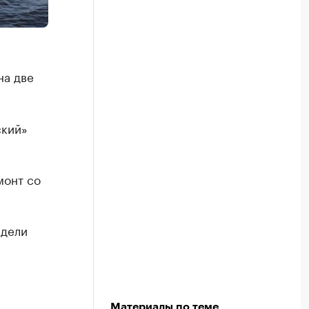
на две
ский»
монт со
едели
Материалы по теме