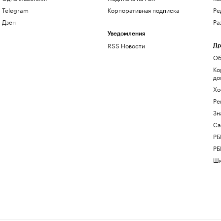
Telegram
Корпоративная подписка
Ре
Дзен
Ра
Уведомления
RSS Новости
Др
Об
Ко
до
Хо
Ре
Зн
Са
РБ
РБ
Шк