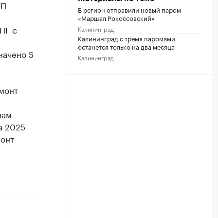
УП
В регион отправили новый паром
«Маршал Рокоссовский»
ПГ с
Калининград
Калининград с тремя паромами
останется только на два месяца
начено 5
Калининград
монт
лам
а 2025
монт