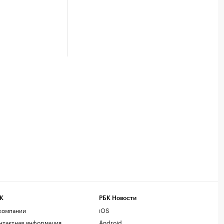
К
РБК Новости
компании
iOS
нтактная информация
Android