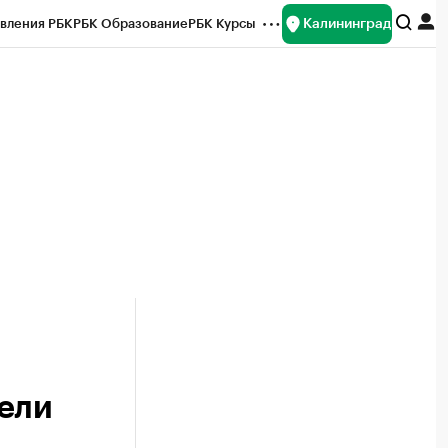
Калининград
вления РБК
РБК Образование
РБК Курсы
рейтинги
Франшизы
Газета
ок наличной валюты
ели