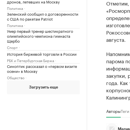
дронов, летевших на Москву
Отметим,
Политика
«Росморп
Зеленский сообщил о договоренности
определе
с США по ракетам Patriot
изготовл
Политика
Умер первый тренер шестикратного
Рокоссов
олимпийского чемпиона гимнаста
августа.
Щербо
Спорт
Напомним
История биржевой торговли в России
парома по
РБК и Петербургская Биржа
Синоптик рассказал о «первом визите
информац
осени» в Москву
закупки, 
Общество
года. Как
Загрузить еще
корпусной
Калининг
Авторы
Теги
Марин