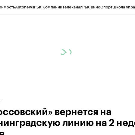
жимость
Autonews
РБК Компании
Телеканал
РБК Вино
Спорт
Школа упра
ипто
РБК Бизнес-среда
Дискуссионный клуб
Исследования
Кредитные 
рагентов
Политика
Экономика
Бизнес
Технологии и медиа
Финансы
Рын
д
оссовский» вернется на
нинградскую линию на 2 нед
е