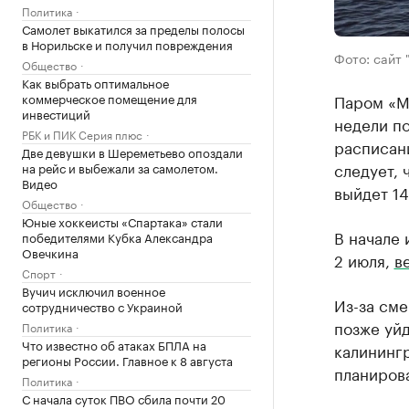
Политика
Самолет выкатился за пределы полосы
в Норильске и получил повреждения
Фото: сайт 
Общество
Как выбрать оптимальное
коммерческое помещение для
Паром «М
инвестиций
недели п
РБК и ПИК Серия плюс
расписан
Две девушки в Шереметьево опоздали
следует,
на рейс и выбежали за самолетом.
Видео
выйдет 14
Общество
Юные хоккеисты «Спартака» стали
В начале 
победителями Кубка Александра
Овечкина
2 июля,
в
Спорт
Вучич исключил военное
Из-за см
сотрудничество с Украиной
позже уйд
Политика
Что известно об атаках БПЛА на
калинингр
регионы России. Главное к 8 августа
планиров
Политика
С начала суток ПВО сбила почти 20