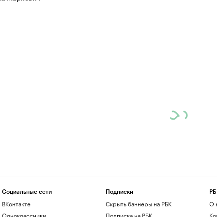
Социальные сети
Подписки
РБ
ВКонтакте
Скрыть баннеры на РБК
О 
Одноклассники
Подписка на РБК
Ко