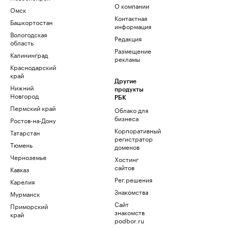
О компании
Омск
Контактная
Башкортостан
информация
Вологодская
Редакция
область
Размещение
Калининград
рекламы
Краснодарский
край
Другие
Нижний
продукты
Новгород
РБК
Пермский край
Облако для
бизнеса
Ростов-на-Дону
Корпоративный
Татарстан
регистратор
Тюмень
доменов
Черноземье
Хостинг
сайтов
Кавказ
Рег.решения
Карелия
Знакомства
Мурманск
Сайт
Приморский
знакомств
край
podbor.ru