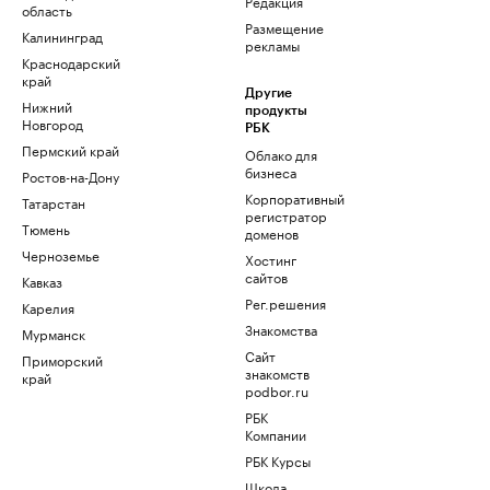
Редакция
область
Размещение
Калининград
рекламы
Краснодарский
край
Другие
Нижний
продукты
Новгород
РБК
Пермский край
Облако для
бизнеса
Ростов-на-Дону
Корпоративный
Татарстан
регистратор
Тюмень
доменов
Черноземье
Хостинг
сайтов
Кавказ
Рег.решения
Карелия
Знакомства
Мурманск
Сайт
Приморский
знакомств
край
podbor.ru
РБК
Компании
РБК Курсы
Школа