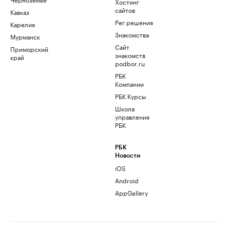
Хостинг
сайтов
Кавказ
Рег.решения
Карелия
Знакомства
Мурманск
Сайт
Приморский
знакомств
край
podbor.ru
РБК
Компании
РБК Курсы
Школа
управления
РБК
РБК
Новости
iOS
Android
AppGallery