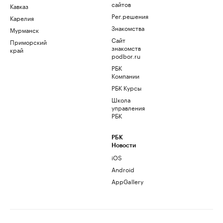
сайтов
Кавказ
Рег.решения
Карелия
Знакомства
Мурманск
Сайт
Приморский
знакомств
край
podbor.ru
РБК
Компании
РБК Курсы
Школа
управления
РБК
РБК
Новости
iOS
Android
AppGallery