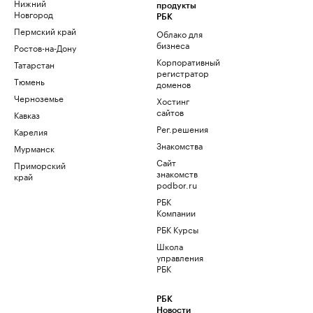
Нижний
продукты
Новгород
РБК
Пермский край
Облако для
бизнеса
Ростов-на-Дону
Корпоративный
Татарстан
регистратор
Тюмень
доменов
Черноземье
Хостинг
сайтов
Кавказ
Рег.решения
Карелия
Знакомства
Мурманск
Сайт
Приморский
знакомств
край
podbor.ru
РБК
Компании
РБК Курсы
Школа
управления
РБК
РБК
Новости