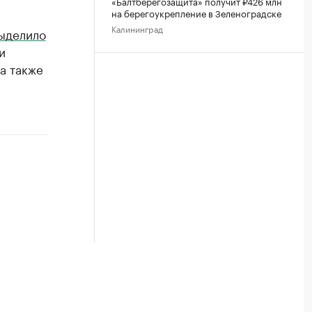
«Балтберегозащита» получит ₽426 млн
на берегоукрепление в Зеленоградске
Калининград
ыделило
и
а также