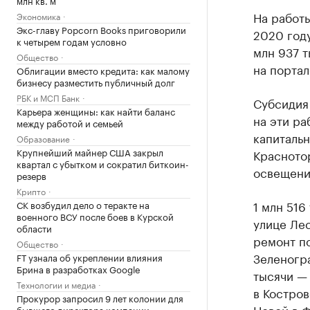
На работы
Экономика
Экс-главу Popcorn Books приговорили
2020 году
к четырем годам условно
млн 937 
Общество
на порта
Облигации вместо кредита: как малому
бизнесу разместить публичный долг
РБК и МСП Банк
Субсидия 
Карьера женщины: как найти баланс
на эти ра
между работой и семьей
капиталь
Образование
Крупнейший майнер США закрыл
Краснотор
квартал с убытком и сократил биткоин-
освещения
резерв
Крипто
1 млн 516
СК возбудил дело о теракте на
военного ВСУ после боев в Курской
улице Лес
области
ремонт п
Общество
Зеленогра
FT узнала об укреплении влияния
Брина в разработках Google
тысячи —
Технологии и медиа
в Костров
Прокурор запросил 9 лет колонии для
Новой в 
бывшего директора компании