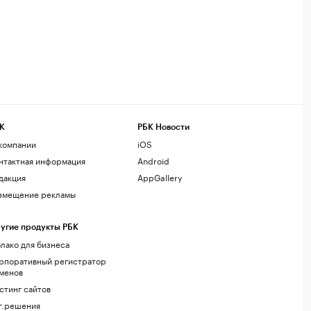
К
РБК Новости
компании
iOS
нтактная информация
Android
дакция
AppGallery
змещение рекламы
угие продукты РБК
лако для бизнеса
рпоративный регистратор
менов
стинг сайтов
г.решения