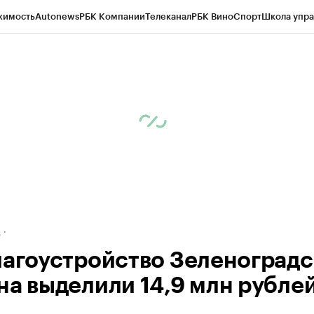
жимость
Autonews
РБК Компании
Телеканал
РБК Вино
Спорт
Школа упра
ипто
РБК Бизнес-среда
Дискуссионный клуб
Исследования
Кредитные 
рагентов
Политика
Экономика
Бизнес
Технологии и медиа
Финансы
Рын
д
лагоустройство Зеленоградс
на выделили 14,9 млн рубле