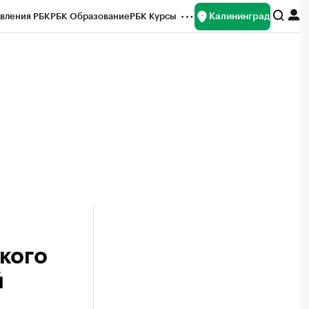
Калининград
вления РБК
РБК Образование
РБК Курсы
рейтинги
Франшизы
Газета
ок наличной валюты
кого
й