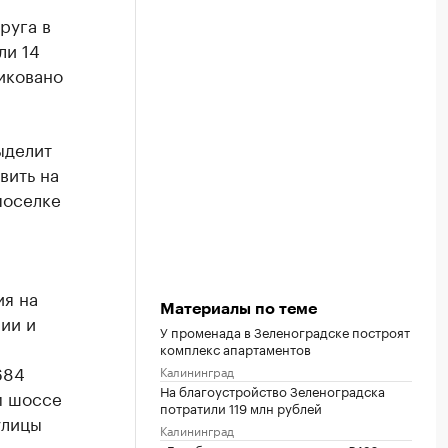
руга в
ли 14
иковано
ыделит
вить на
поселке
ия на
Материалы по теме
ии и
У променада в Зеленоградске построят
комплекс апартаментов
684
Калининград
На благоустройство Зеленоградска
м шоссе
потратили 119 млн рублей
улицы
Калининград