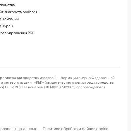
акомства
йт знакомств podbor.ru
К Компании
К Курсы
ола управления РБК
регистрации средства массовой информации выдано Федеральной
и сетевого издания «РБК» (свидетельство о регистрации средства
ор) 03.12.2021 за номером ЭЛ №ФС77-82385) сопровождаются
ерсональных данных
Политика обработки файлов cookie
·