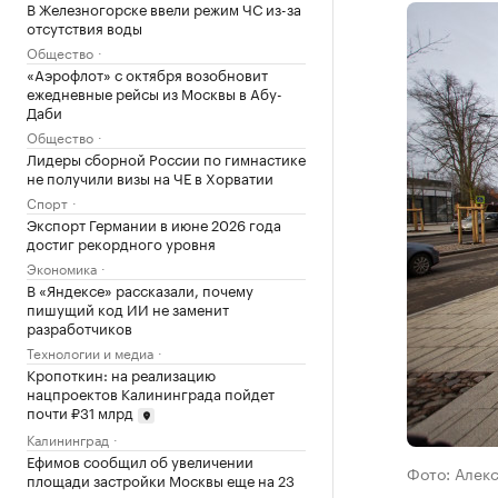
В Железногорске ввели режим ЧС из-за
отсутствия воды
Общество
«Аэрофлот» с октября возобновит
ежедневные рейсы из Москвы в Абу-
Даби
Общество
Лидеры сборной России по гимнастике
не получили визы на ЧЕ в Хорватии
Спорт
Экспорт Германии в июне 2026 года
достиг рекордного уровня
Экономика
В «Яндексе» рассказали, почему
пишущий код ИИ не заменит
разработчиков
Технологии и медиа
Кропоткин: на реализацию
нацпроектов Калининграда пойдет
почти ₽31 млрд
Калининград
Ефимов сообщил об увеличении
Фото: Алек
площади застройки Москвы еще на 23
млн кв. м