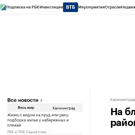
Подписка на РБК
Инвестиции
Мероприятия
Отрасли
Недви
РБК Life
Тренды
Визионеры
Национальные проекты
Город
Стиль
Кр
Спецпроекты СПб
Конференции СПб
Спецпроекты
Проверка конт
Калинингра
Все новости
Калининград
Весь мир
На б
Жизнь с видом на пруд или реку:
подборка жилья у набережных и
райо
пляжей
РБК и ПИК Серия плюс