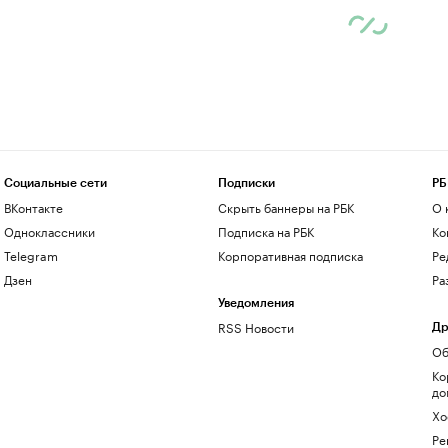
Социальные сети
Подписки
РБ
ВКонтакте
Скрыть баннеры на РБК
О 
Одноклассники
Подписка на РБК
Ко
Telegram
Корпоративная подписка
Ре
Дзен
Ра
Уведомления
RSS Новости
Др
Об
Ко
до
Хо
Ре