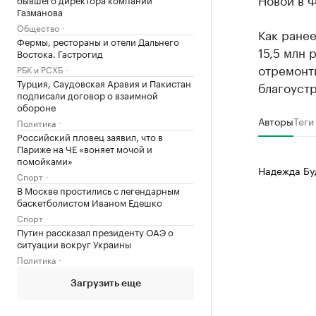
Газманова
Общество
Как ране
Фермы, рестораны и отели Дальнего
15,5 млн 
Востока. Гастрогид
отремонти
РБК и РСХБ
Турция, Саудовская Аравия и Пакистан
благоуст
подписали договор о взаимной
обороне
Авторы
Теги
Политика
Российский пловец заявил, что в
Париже на ЧЕ «воняет мочой и
помойками»
Надежда Бу
Спорт
В Москве простились с легендарным
баскетболистом Иваном Едешко
Спорт
Путин рассказал президенту ОАЭ о
ситуации вокруг Украины
Политика
Загрузить еще