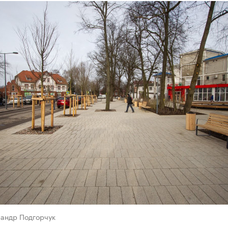
сандр Подгорчук