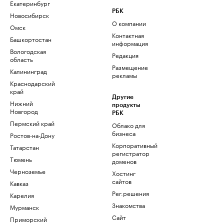
Екатеринбург
РБК
Новосибирск
О компании
Омск
Контактная
Башкортостан
информация
Вологодская
Редакция
область
Размещение
Калининград
рекламы
Краснодарский
край
Другие
Нижний
продукты
Новгород
РБК
Пермский край
Облако для
бизнеса
Ростов-на-Дону
Корпоративный
Татарстан
регистратор
Тюмень
доменов
Черноземье
Хостинг
сайтов
Кавказ
Рег.решения
Карелия
Знакомства
Мурманск
Сайт
Приморский