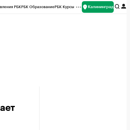
Калининград
вления РБК
РБК Образование
РБК Курсы
рейтинги
Франшизы
Газета
ок наличной валюты
ает