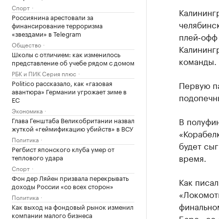
Спорт
Калининг
Россиянина арестовали за
челябинс
финансирование терроризма
«звездами» в Telegram
плей‑офф 
Общество
Калинингр
Школы с отличием: как изменилось
команды.
представление об учебе рядом с домом
РБК и ПИК Серия плюс
Politico рассказало, как «газовая
Первую па
авантюра» Германии угрожает зиме в
подопечны
ЕС
Экономика
В полуфи
Глава Генштаба Великобритании назвал
жуткой «геймификацию убийств» в ВСУ
«Корабелк
Политика
будет сыг
Регбист японского клуба умер от
время.
теплового удара
Спорт
Фон дер Ляйен призвала перекрывать
Как писал
доходы России «со всех сторон»
«Локомот
Политика
финально
Как выход на фондовый рынок изменил
компании малого бизнеса
Барс» со 