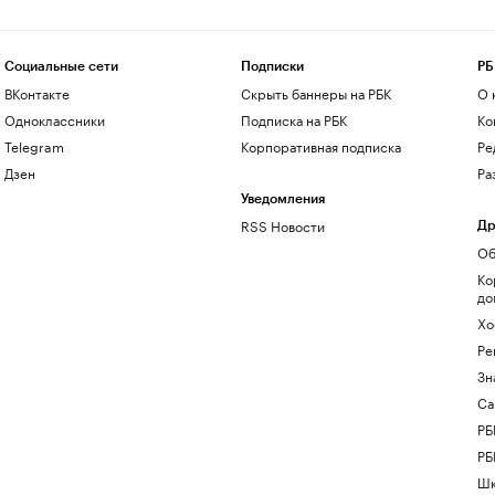
Социальные сети
Подписки
РБ
ВКонтакте
Скрыть баннеры на РБК
О 
Одноклассники
Подписка на РБК
Ко
Telegram
Корпоративная подписка
Ре
Дзен
Ра
Уведомления
RSS Новости
Др
Об
Ко
до
Хо
Ре
Зн
Са
РБ
РБ
Шк