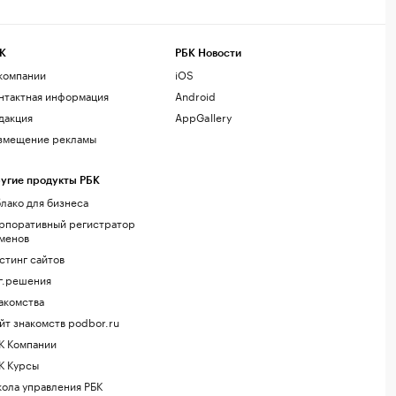
К
РБК Новости
компании
iOS
нтактная информация
Android
дакция
AppGallery
змещение рекламы
угие продукты РБК
лако для бизнеса
рпоративный регистратор
менов
стинг сайтов
г.решения
акомства
йт знакомств podbor.ru
К Компании
К Курсы
ола управления РБК