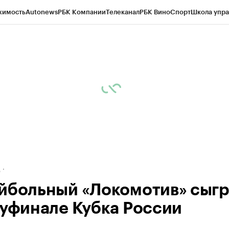
жимость
Autonews
РБК Компании
Телеканал
РБК Вино
Спорт
Школа упра
ипто
РБК Бизнес-среда
Дискуссионный клуб
Исследования
Кредитные 
рагентов
Политика
Экономика
Бизнес
Технологии и медиа
Финансы
Рын
д
йбольный «Локомотив» сыгр
луфинале Кубка России