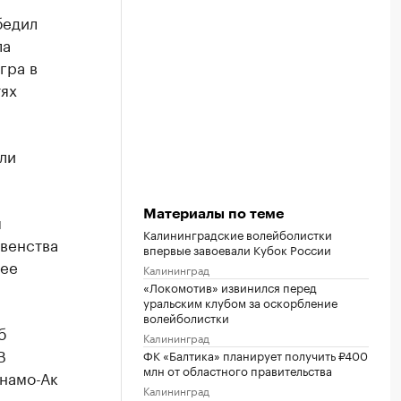
бедил
ла
гра в
тях
ли
Материалы по теме
я
Калининградские волейболистки
авенства
впервые завоевали Кубок России
шее
Калининград
«Локомотив» извинился перед
уральским клубом за оскорбление
волейболистки
б
Калининград
В
ФК «Балтика» планирует получить ₽400
млн от областного правительства
намо-Ак
Калининград