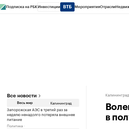
Подписка на РБК
Инвестиции
Мероприятия
Отрасли
Недви
РБК Life
Тренды
Визионеры
Национальные проекты
Город
Стиль
Кр
Спецпроекты СПб
Конференции СПб
Спецпроекты
Проверка конт
Калинингра
Все новости
Калининград
Весь мир
Воле
Запорожская АЭС в третий раз за
неделю ненадолго потеряла внешнее
в по
питание
Политика