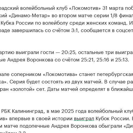
радский волейбольный клуб «Локомотив» 31 марта по
кий «Динамо-Метар» во втором матче серии 1/8 фина
Кубка России по волейболу среди женских команд. И
аде завершилась со счётом 3:1, сообщается в соцсе
ртию выиграли гости — 20:25, остальные три выигра
е Андрея Воронкова со счётом 25:21, 25:16 и 25:13.
нале соперником «Локомотива» станет петербургска
а». Серия будет состоять из двух матчей. В случае р
ран «золотой» сет. Даты матчей определят в ближай
 РБК Калининград, в мае 2025 года волейбольный клу
ив» впервые в своей истории
выиграл
Кубок России. 
м матче подопечные Андрея Воронкова обыграли «Ди
счётом 3:2.