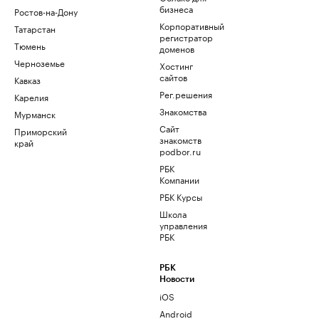
бизнеса
Ростов-на-Дону
Корпоративный
Татарстан
регистратор
Тюмень
доменов
Черноземье
Хостинг
сайтов
Кавказ
Рег.решения
Карелия
Знакомства
Мурманск
Сайт
Приморский
знакомств
край
podbor.ru
РБК
Компании
РБК Курсы
Школа
управления
РБК
РБК
Новости
iOS
Android