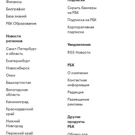
Финансы
Подписки
Скрыть баннеры
Биографии
на РБК
База знаний
Подписка на РБК
РБК Образование
Корпоративная
подписка
Новости
регионов
Уведомления
Санкт-Петербург
RSS Новости
и область
Екатеринбург
РБК
Новосибирск
О компании
Омск
Контактная
Башкортостан
информация
Вологодская
Редакция
область
Размещение
Калининград
рекламы
Краснодарский
край
Другие
Нижний
продукты
Новгород
РБК
Пермский край
Облако для