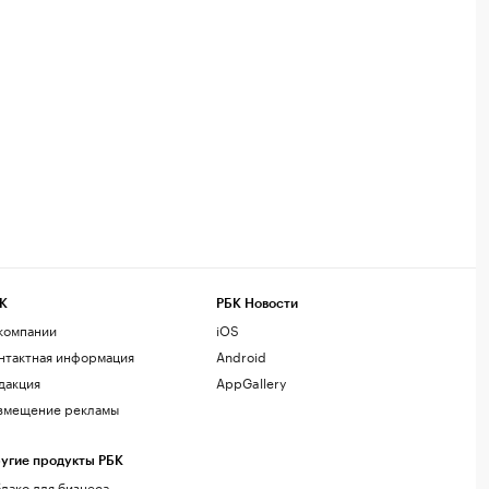
К
РБК Новости
компании
iOS
нтактная информация
Android
дакция
AppGallery
змещение рекламы
угие продукты РБК
лако для бизнеса