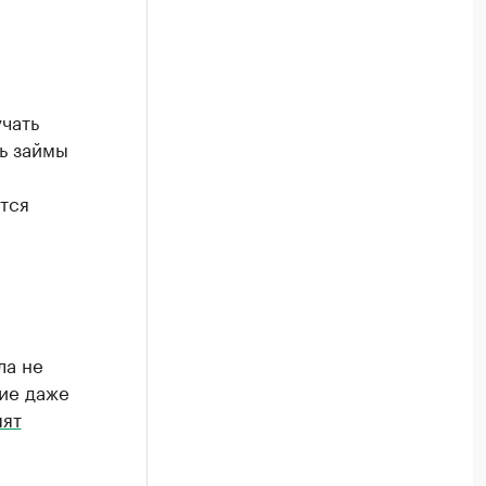
чать
ь займы
тся
ла не
ние даже
пят