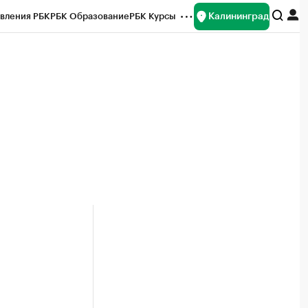
Калининград
вления РБК
РБК Образование
РБК Курсы
рейтинги
Франшизы
Газета
ок наличной валюты