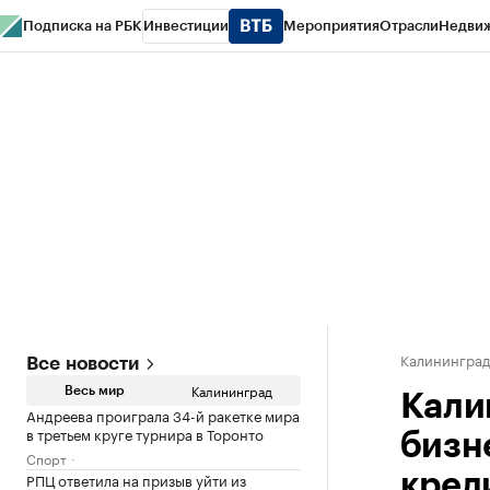
Подписка на РБК
Инвестиции
Мероприятия
Отрасли
Недви
РБК Life
Тренды
Визионеры
Национальные проекты
Город
Стиль
Кр
Спецпроекты СПб
Конференции СПб
Спецпроекты
Проверка конт
Калинингра
Все новости
Калининград
Весь мир
Кали
Андреева проиграла 34-й ракетке мира
в третьем круге турнира в Торонто
бизн
Спорт
РПЦ ответила на призыв уйти из
кред