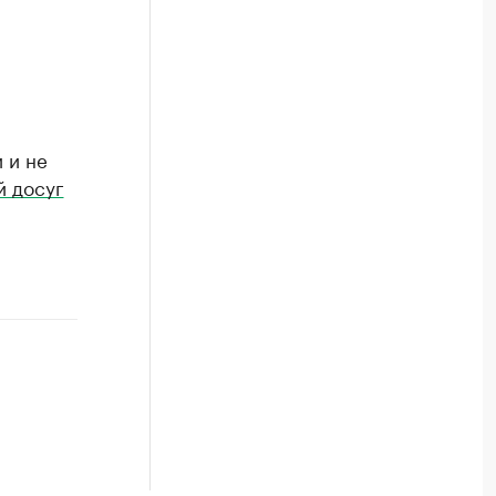
 и не
й досуг