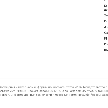
Ко
до
Хо
Ре
Зн
Са
РБ
РБ
Шк
ения и материалы информационного агентства «РБК» (свидетельство о 
овых коммуникаций (Роскомнадзор) 09.12.2015 за номером ИА №ФС77-63848) 
 связи, информационных технологий и массовых коммуникаций (Роскомнадз