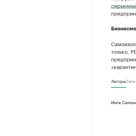
серьезны
предприн
Бизнесме
Самоизоля
только. Р
предприн
«карантин
Авторы
Теги
Инга Селез