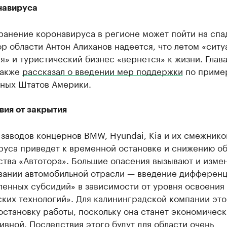
навируса
анение коронавируса в регионе может пойти на спад
р области Антон Алиханов надеется, что летом «ситу
я» и туристический бизнес «вернется» к жизни. Глав
также
рассказал о введении мер поддержки
по приме
ных Штатов Америки.
вия от закрытия
заводов концернов BMW, Hyundai, Kia и их смежников
руса приведет к временной остановке и снижению о
тва «Автотора». Большие опасения вызывают и изме
вании автомобильной отрасли — введение дифферен
енных субсидий» в зависимости от уровня освоения
ких технологий». Для калининградской компании это
остановку работы, поскольку она станет экономическ
ивной.
Последствия этого будут для области очень