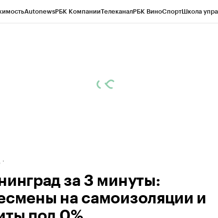
жимость
Autonews
РБК Компании
Телеканал
РБК Вино
Спорт
Школа упра
ипто
РБК Бизнес-среда
Дискуссионный клуб
Исследования
Кредитные 
рагентов
Политика
Экономика
Бизнес
Технологии и медиа
Финансы
Рын
д
нинград за 3 минуты:
есмены на самоизоляции и
иты под 0%