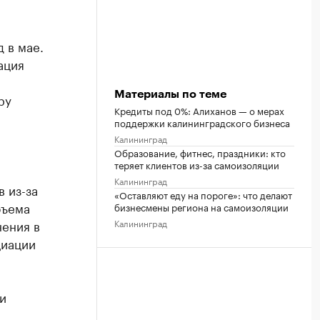
 в мае.
ация
а
Материалы по теме
ру
Кредиты под 0%: Алиханов — о мерах
поддержки калининградского бизнеса
Калининград
Образование, фитнес, праздники: кто
теряет клиентов из-за самоизоляции
Калининград
 из-за
«Оставляют еду на пороге»: что делают
бъема
бизнесмены региона на самоизоляции
нения в
Калининград
циации
и