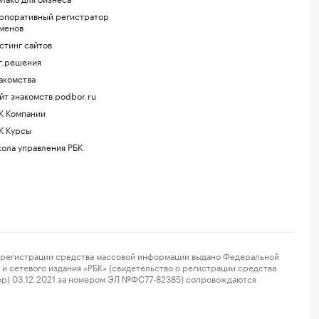
рпоративный регистратор
менов
стинг сайтов
г.решения
акомства
йт знакомств podbor.ru
К Компании
К Курсы
ола управления РБК
регистрации средства массовой информации выдано Федеральной
и сетевого издания «РБК» (свидетельство о регистрации средства
ор) 03.12.2021 за номером ЭЛ №ФС77-82385) сопровождаются