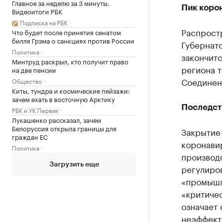
Главное за неделю за 3 минуты.
Пик коро
Видеоитоги РБК
Подписка на РБК
Распростр
Что будет после принятия сенатом
билля Грэма о санкциях против России
Губернато
Политика
закончитс
Минтруд раскрыл, кто получит право
региона 
на две пенсии
Соединен
Общество
Киты, тундра и космические пейзажи:
зачем ехать в восточную Арктику
Последст
РБК и УК Первая
Лукашенко рассказал, зачем
Белоруссия открыла границы для
Закрытие 
граждан ЕС
коронави
Политика
производс
Загрузить еще
регулиро
«промышл
«критичес
означает 
неэффект