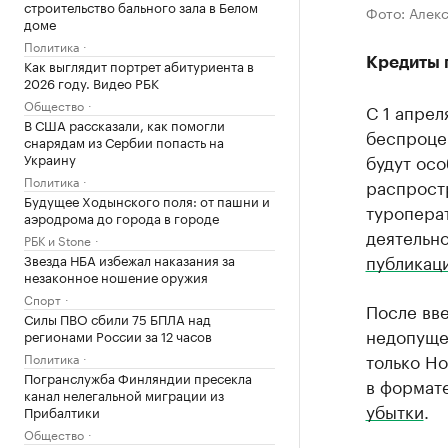
строительство бального зала в Белом
Фото: Алек
доме
Политика
Кредиты 
Как выглядит портрет абитуриента в
2026 году. Видео РБК
Общество
С 1 апрел
В США рассказали, как помогли
беспроцен
снарядам из Сербии попасть на
Украину
будут осо
Политика
распрост
Будущее Ходынского поля: от пашни и
туроперат
аэродрома до города в городе
деятельно
РБК и Stone
публикац
Звезда НБА избежал наказания за
незаконное ношение оружия
Спорт
После вв
Силы ПВО сбили 75 БПЛА над
недопуще
регионами России за 12 часов
только Ho
Политика
Погранслужба Финляндии пресекла
в формате
канал нелегальной миграции из
убытки
.
Прибалтики
Общество