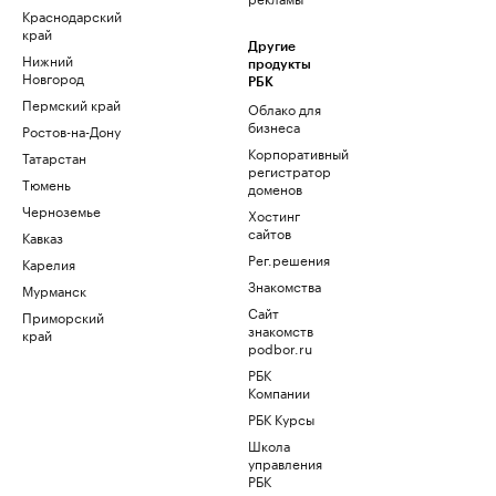
Краснодарский
край
Другие
Нижний
продукты
Новгород
РБК
Пермский край
Облако для
бизнеса
Ростов-на-Дону
Корпоративный
Татарстан
регистратор
Тюмень
доменов
Черноземье
Хостинг
сайтов
Кавказ
Рег.решения
Карелия
Знакомства
Мурманск
Сайт
Приморский
знакомств
край
podbor.ru
РБК
Компании
РБК Курсы
Школа
управления
РБК