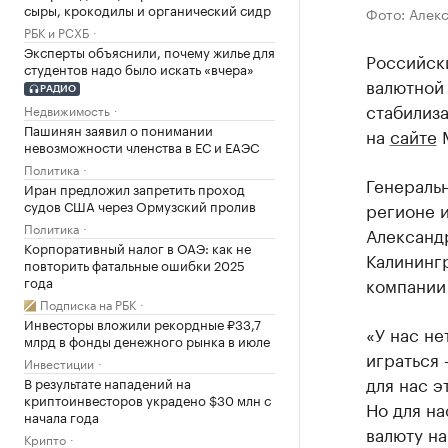
сыры, крокодилы и органический сидр
Фото: Алек
РБК и РСХБ
Эксперты объяснили, почему жилье для
Российск
студентов надо было искать «вчера»
валютной
РАДИО
стабилиз
Недвижимость
Пашинян заявил о понимании
на
сайте
М
невозможности членства в ЕС и ЕАЭС
Политика
Генераль
Иран предложил запретить проход
судов США через Ормузский пролив
регионе 
Политика
Александ
Корпоративный налог в ОАЭ: как не
Калинингр
повторить фатальные ошибки 2025
года
компании 
Подписка на РБК
Инвесторы вложили рекордные ₽33,7
«У нас не
млрд в фонды денежного рынка в июле
играться 
Инвестиции
для нас э
В результате нападений на
криптоинвесторов украдено $30 млн с
Но для на
начала года
валюту на
Крипто