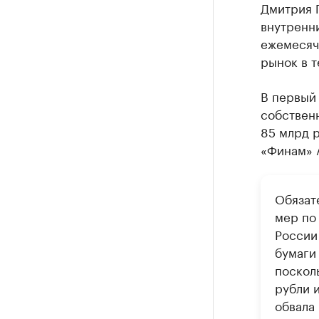
Дмитрия 
внутренн
ежемесячн
рынок в т
В первый 
собственн
85 млрд р
«Финам» 
Обязат
мер по
России
бумаги 
поскол
рубли и
обвала 