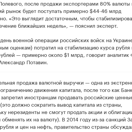
Полевого, после продажи экспортерами 80% валюты 
ий рынок будет поступать примерно $44-46 млрд
о. «Это выглядит достаточным, чтобы стабилизирова
ечение ближайших недель», — пояснил эксперт.
день военной операции российских войск на Украине
ым оценкам) потратил на стабилизацию курса рубля 
ублей — примерно около $1 млрд, говорит аналитик 
Александр Потавин.
ельная продажа валютной выручки — одна из экстрен
 ограничению движения капитала, после того как Бан
 запретил иностранцам продавать российские ценны
(это должно сократить вывод капитала из страны,
ьку нерезиденты не смогут продать акции и облигации
 обменять их на валюту). В 2014 году из-за санкций З
рубля и цен на нефть, правительство страны обсужда