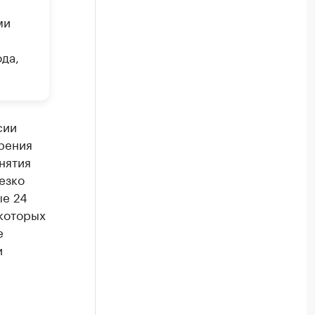
ми
да,
сии
рения
нятия
езко
ые 24
которых
е
и