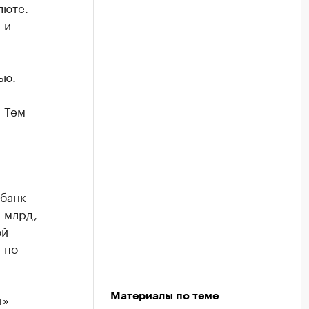
люте.
 и
ью.
. Тем
обанк
 млрд,
ой
 по
т»
Материалы по теме