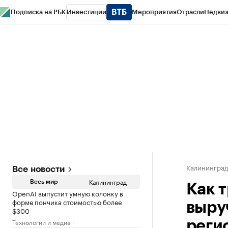
Подписка на РБК
Инвестиции
Мероприятия
Отрасли
Недви
РБК Life
Тренды
Визионеры
Национальные проекты
Город
Стиль
Кр
Спецпроекты СПб
Конференции СПб
Спецпроекты
Проверка конт
Калинингра
Все новости
Калининград
Весь мир
Как 
OpenAI выпустит умную колонку в
форме пончика стоимостью более
выру
$300
Технологии и медиа
реги