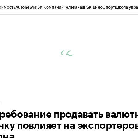
жимость
Autonews
РБК Компании
Телеканал
РБК Вино
Спорт
Школа упра
ипто
РБК Бизнес-среда
Дискуссионный клуб
Исследования
Кредитные 
рагентов
Политика
Экономика
Бизнес
Технологии и медиа
Финансы
Рын
д
требование продавать валют
чку повлияет на экспортеро
она