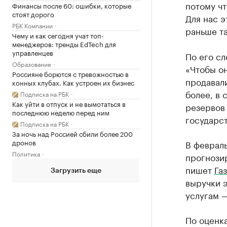
потому чт
Финансы после 60: ошибки, которые
стоят дорого
Для нас э
РБК Компании
раньше та
Чему и как сегодня учат топ-
менеджеров: тренды EdTech для
управленцев
По его сл
Образование
«Чтобы он
Россияне борются с тревожностью в
продавали
конных клубах. Как устроен их бизнес
более, в 
Подписка на РБК
Как уйти в отпуск и не вымотаться в
резервов
последнюю неделю перед ним
государст
Подписка на РБК
За ночь над Россией сбили более 200
дронов
В феврал
Политика
прогнозир
пишет
Газ
Загрузить еще
выручки э
услугам —
По оценк