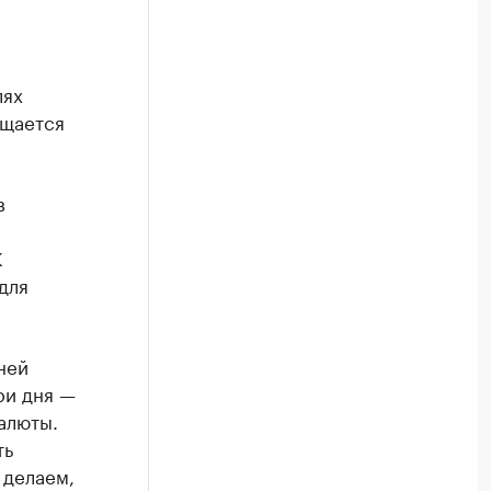
лях
бщается
в
К
для
ней
ри дня —
алюты.
ть
 делаем,