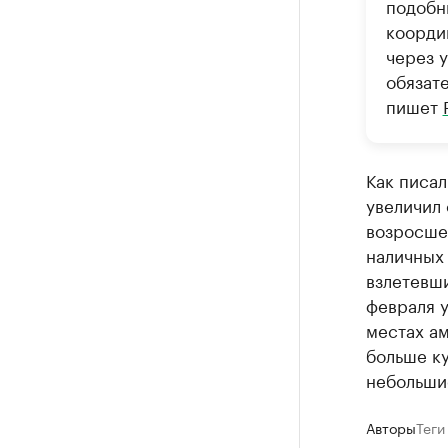
подобны
коорди
через 
обязат
пишет
Как писал
увеличил 
возросше
наличных 
взлетевш
февраля 
местах ам
больше ку
небольшие
Авторы
Теги