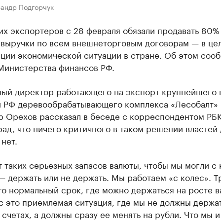
сандр Подгорчук
их экспортеров с 28 февраля обязали продавать 80%
 выручки по всем внешнеторговым договорам — в це
ации экономической ситуации в стране. Об этом соо
инистерства финансов РФ.
ный директор работающего на экспорт крупнейшего 
и РФ деревообрабатывающего комплекса «Лесобалт»
р Орехов рассказал в беседе с корреспондентом РБ
ад, что ничего критичного в таком решении властей 
нет.
т таких серьезных запасов валюты, чтобы мы могли с 
— держать или не держать. Мы работаем «с колес». Т
то нормальный срок, где можно держаться на росте в
с это приемлемая ситуация, где мы не должны держа
 счетах, а должны сразу ее менять на рубли. Что мы и