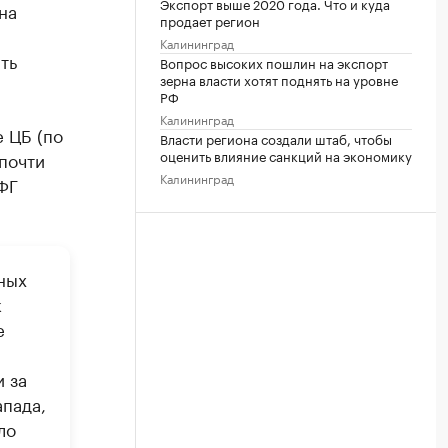
Экспорт выше 2020 года. Что и куда
на
продает регион
Калининград
ть
Вопрос высоких пошлин на экспорт
зерна власти хотят поднять на уровне
РФ
Калининград
 ЦБ (по
Власти региона создали штаб, чтобы
оценить влияние санкций на экономику
почти
Калининград
ФГ
ных
к
е
 за
апада,
ло