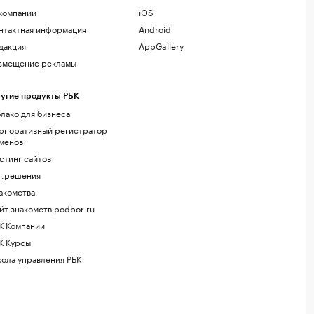
компании
iOS
нтактная информация
Android
дакция
AppGallery
змещение рекламы
угие продукты РБК
лако для бизнеса
рпоративный регистратор
менов
стинг сайтов
г.решения
акомства
йт знакомств podbor.ru
К Компании
К Курсы
ола управления РБК