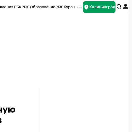
Калининград
вления РБК
РБК Образование
РБК Курсы
рейтинги
Франшизы
Газета
ок наличной валюты
ную
в