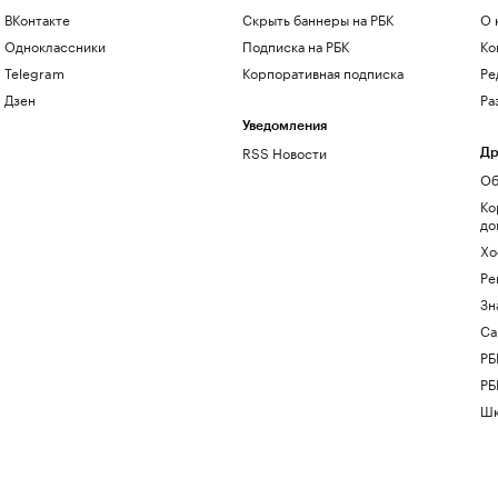
ВКонтакте
Скрыть баннеры на РБК
О 
Одноклассники
Подписка на РБК
Ко
Telegram
Корпоративная подписка
Ре
Дзен
Ра
Уведомления
RSS Новости
Др
Об
Ко
до
Хо
Ре
Зн
Са
РБ
РБ
Шк