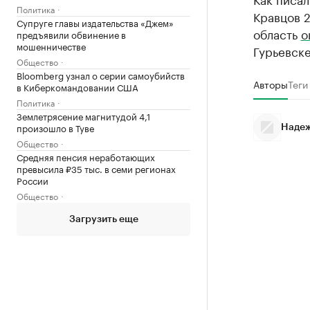
Политика
Кравцов 2
Супруге главы издательства «Джем»
область
о
предъявили обвинение в
мошенничестве
Гурьевске
Общество
Bloomberg узнал о серии самоубийств
Авторы
Теги
в Киберкомандовании США
Политика
Землетрясение магнитудой 4,1
произошло в Туве
Надеж
Общество
Средняя пенсия неработающих
превысила ₽35 тыс. в семи регионах
России
Общество
Загрузить еще