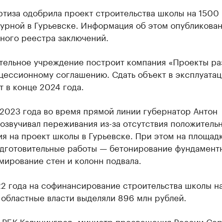
тиза одобрила проект строительства школы на 1500 
урной в Гурьевске. Информация об этом опубликован
ного реестра заключений.
тельное учреждение построит компания «Проекты ра
нцессионному соглашению. Сдать объект в эксплуата
 в конце 2024 года.
2023 года во время прямой линии губернатор Антон
озвучивал переживания из-за отсутствия положитель
я на проект школы в Гурьевске. При этом на площад
одготовительные работы — бетонирование фундамент
мирование стен и колонн подвала.
22 года на софинансирование строительства школы н
областные власти выделяли 896 млн рублей.
л РБК Калининград, министр просвещения России Се