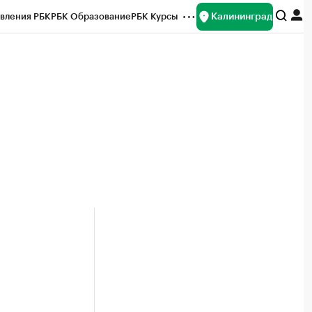
Калининград
вления РБК
РБК Образование
РБК Курсы
рейтинги
Франшизы
Газета
ок наличной валюты