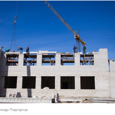
сандр Подгорчук