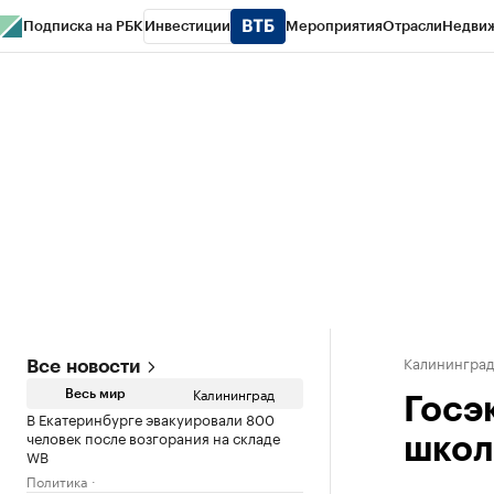
Подписка на РБК
Инвестиции
Мероприятия
Отрасли
Недви
РБК Life
Тренды
Визионеры
Национальные проекты
Город
Стиль
Кр
Спецпроекты СПб
Конференции СПб
Спецпроекты
Проверка конт
Калинингра
Все новости
Калининград
Весь мир
Госэ
В Екатеринбурге эвакуировали 800
человек после возгорания на складе
школ
WB
Политика