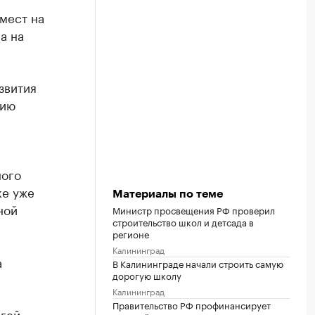
мест на
а на
звития
цию
ного
ке уже
Материалы по теме
ной
Министр просвещения РФ проверил
строительство школ и детсада в
регионе
Калининград
а
В Калининграде начали строить самую
дорогую школу
Калининград
Правительство РФ профинансирует
ргей