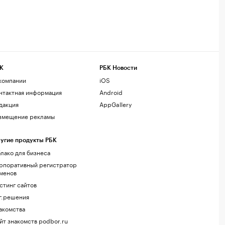
К
РБК Новости
компании
iOS
нтактная информация
Android
дакция
AppGallery
змещение рекламы
угие продукты РБК
лако для бизнеса
рпоративный регистратор
менов
стинг сайтов
г.решения
акомства
йт знакомств podbor.ru