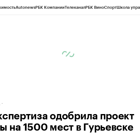
жимость
Autonews
РБК Компании
Телеканал
РБК Вино
Спорт
Школа упра
ипто
РБК Бизнес-среда
Дискуссионный клуб
Исследования
Кредитные 
рагентов
Политика
Экономика
Бизнес
Технологии и медиа
Финансы
Рын
д
кспертиза одобрила проект
ы на 1500 мест в Гурьевске