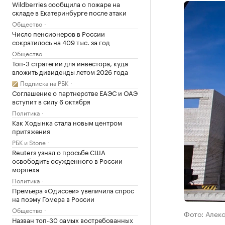
Wildberries сообщила о пожаре на
складе в Екатеринбурге после атаки
Общество
Число пенсионеров в России
сократилось на 409 тыс. за год
Общество
Топ-3 стратегии для инвестора, куда
вложить дивиденды летом 2026 года
Подписка на РБК
Соглашение о партнерстве ЕАЭС и ОАЭ
вступит в силу 6 октября
Политика
Как Ходынка стала новым центром
притяжения
РБК и Stone
Reuters узнал о просьбе США
освободить осужденного в России
морпеха
Политика
Премьера «Одиссеи» увеличила спрос
на поэму Гомера в России
Общество
Фото: Алек
Назван топ-30 самых востребованных