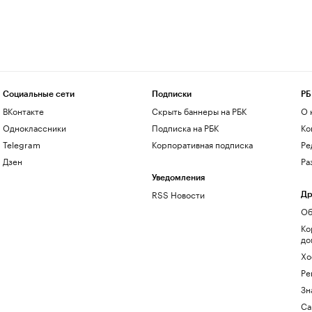
Социальные сети
Подписки
РБ
ВКонтакте
Скрыть баннеры на РБК
О 
Одноклассники
Подписка на РБК
Ко
Telegram
Корпоративная подписка
Ре
Дзен
Ра
Уведомления
RSS Новости
Др
Об
Ко
до
Хо
Ре
Зн
Са