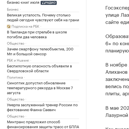
бизнес-книг июля
РАДИО
Госэкспер
Бизнес
улице Лаз
Великая усталость. Почему столько
людей сегодня чувствуют себя на грани
сайте еди
Подписка на РБК
В Таиланде при стрельбе в школе
Образова
погибли два человека
6» по ко
Общество
Зачем смартфону телеобъектив, 200
планируют
Мп и большой сенсор
РБК и Huawei
В ноябре 
Беспилотную опасность объявили в
Свердловской области
Алиханов 
Политика
заключени
Синоптик допустил обновление
велись п
температурного рекорда в Москве 7
плиты, ар
августа
Общество
Умерла заслуженный тренер России по
В мае 20
фехтованию Фаина Саевич
Лазурной 
Общество
Минтранс предложил способ
финансирования защиты трасс от БПЛА
Как писа