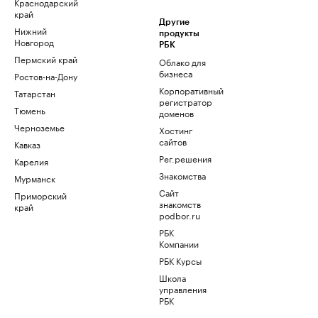
Краснодарский
край
Другие
Нижний
продукты
Новгород
РБК
Пермский край
Облако для
бизнеса
Ростов-на-Дону
Корпоративный
Татарстан
регистратор
Тюмень
доменов
Черноземье
Хостинг
сайтов
Кавказ
Рег.решения
Карелия
Знакомства
Мурманск
Сайт
Приморский
знакомств
край
podbor.ru
РБК
Компании
РБК Курсы
Школа
управления
РБК